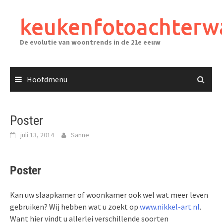
Ga
naar
keukenfotoachterw
de
inhoud
De evolutie van woontrends in de 21e eeuw
Hoofdmenu
Poster
juli 13, 2014
Sanne
Poster
Kan uw slaapkamer of woonkamer ook wel wat meer leven
gebruiken? Wij hebben wat u zoekt op
www.nikkel-art.nl
.
Want hier vindt u allerlei verschillende soorten