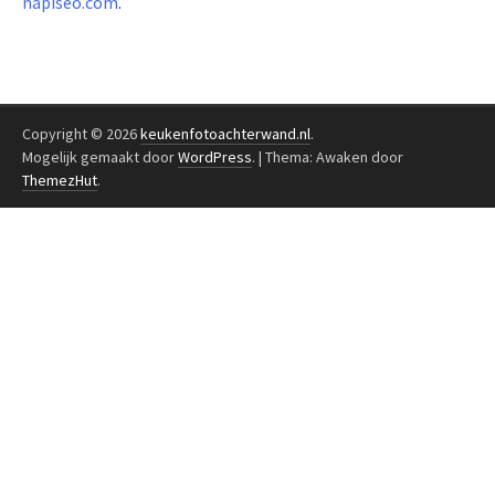
napiseo.com
.
Copyright © 2026
keukenfotoachterwand.nl
.
Mogelijk gemaakt door
WordPress
.
|
Thema: Awaken door
ThemezHut
.