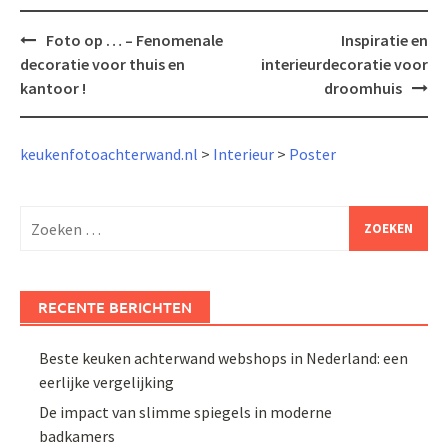
Bericht
Foto op … – Fenomenale
Inspiratie en
navigatie
decoratie voor thuis en
interieurdecoratie voor
kantoor !
droomhuis
keukenfotoachterwand.nl
>
Interieur
>
Poster
Zoeken
naar:
RECENTE BERICHTEN
Beste keuken achterwand webshops in Nederland: een
eerlijke vergelijking
De impact van slimme spiegels in moderne
badkamers