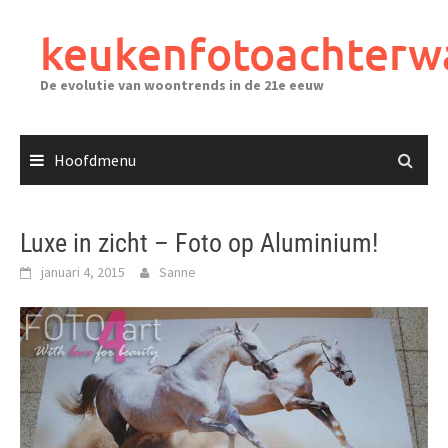
Ga
naar
keukenfotoachterw
de
inhoud
De evolutie van woontrends in de 21e eeuw
Hoofdmenu
Luxe in zicht – Foto op Aluminium!
januari 4, 2015
Sanne