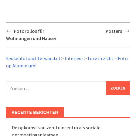
Bericht
Fotorollos für
Posters
navigatie
Wohnungen und Häuser
keukenfotoachterwand.nl
>
Interieur
>
Luxe in zicht – Foto
op Aluminium!
Zoeken
naar:
RECENTE BERICHTEN
De opkomst van zen-tuincentra als sociale
ontmoetingsplaatsen