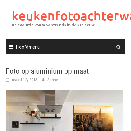
Ga
naar
keukenfotoachterw
de
inhoud
De evolutie van woontrends in de 21e eeuw
Hoofdmenu
Foto op aluminium op maat
maart 12, 2015
Sanne