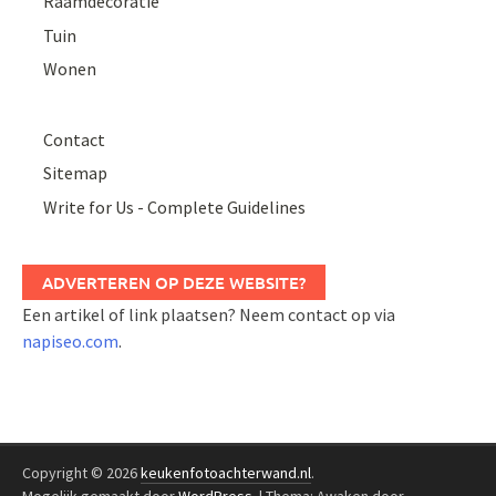
Raamdecoratie
Tuin
Wonen
Contact
Sitemap
Write for Us - Complete Guidelines
ADVERTEREN OP DEZE WEBSITE?
Een artikel of link plaatsen? Neem contact op via
napiseo.com
.
Copyright © 2026
keukenfotoachterwand.nl
.
Mogelijk gemaakt door
WordPress
.
|
Thema: Awaken door