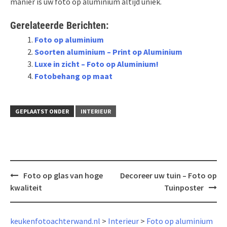
manier is uw foto op aluminium altijd uniek.
Gerelateerde Berichten:
Foto op aluminium
Soorten aluminium – Print op Aluminium
Luxe in zicht – Foto op Aluminium!
Fotobehang op maat
GEPLAATST ONDER
INTERIEUR
Bericht
Foto op glas van hoge
Decoreer uw tuin – Foto op
navigatie
kwaliteit
Tuinposter
keukenfotoachterwand.nl
>
Interieur
>
Foto op aluminium