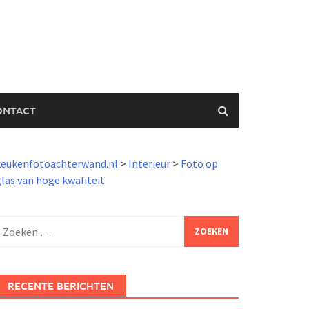
ONTACT
keukenfotoachterwand.nl
>
Interieur
>
Foto op
las van hoge kwaliteit
Zoeken
aar:
RECENTE BERICHTEN