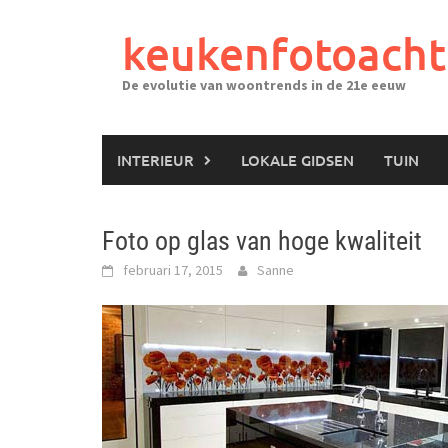
Ga
naar
keukenfotoacht
de
inhoud
De evolutie van woontrends in de 21e eeuw
INTERIEUR
LOKALE GIDSEN
TUIN
Foto op glas van hoge kwaliteit
februari 17, 2015
Sanne