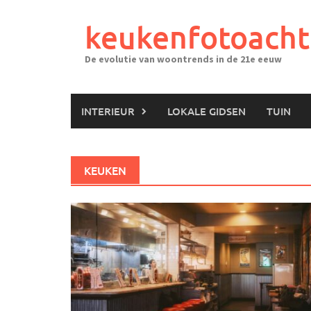
Ga
naar
keukenfotoacht
de
inhoud
De evolutie van woontrends in de 21e eeuw
INTERIEUR
LOKALE GIDSEN
TUIN
KEUKEN