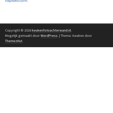
napiseo.com
.
Copyright © 2026
keukenfotoachterwand.nl
.
Mogelijk gemaakt door
WordPress
.
|
Thema: Awaken door
ThemezHut
.