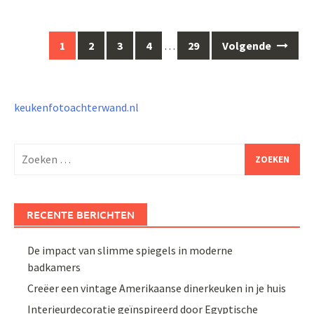
Berichten
1
2
3
4
…
29
Volgende
navigatie
keukenfotoachterwand.nl
Zoeken
naar:
RECENTE BERICHTEN
De impact van slimme spiegels in moderne
badkamers
Creëer een vintage Amerikaanse dinerkeuken in je huis
Interieurdecoratie geïnspireerd door Egyptische