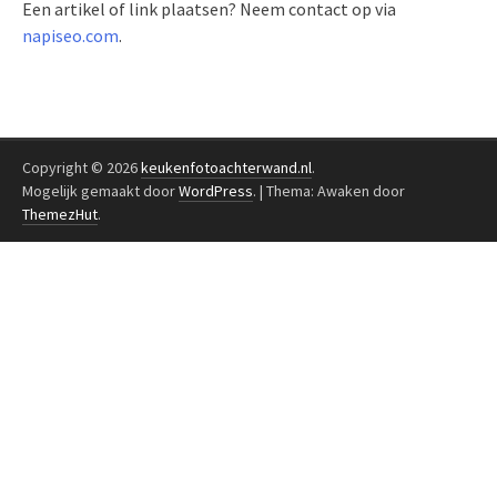
Een artikel of link plaatsen? Neem contact op via
napiseo.com
.
Copyright © 2026
keukenfotoachterwand.nl
.
Mogelijk gemaakt door
WordPress
.
|
Thema: Awaken door
ThemezHut
.