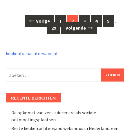
Berichten
Vorige
1
2
3
4
5
…
navigatie
29
Volgende
keukenfotoachterwand.nl
Zoeken
naar:
RECENTE BERICHTEN
De opkomst van zen-tuincentra als sociale
ontmoetingsplaatsen
Beste keuken achterwand webshops in Nederland: een