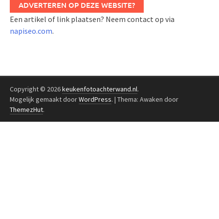
ADVERTEREN OP DEZE WEBSITE?
Een artikel of link plaatsen? Neem contact op via
napiseo.com
.
Copyright © 2026
keukenfotoachterwand.nl
.
Mogelijk gemaakt door
WordPress
.
|
Thema: Awaken door
ThemezHut
.