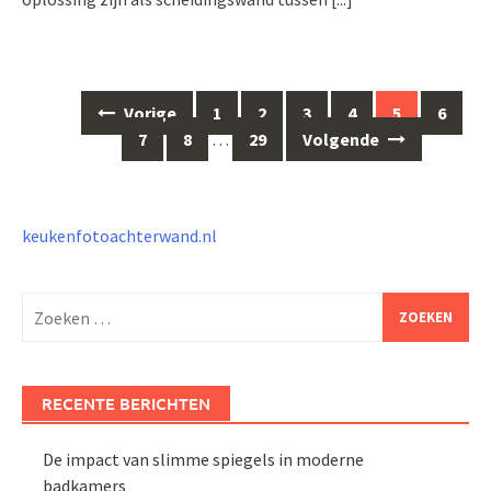
Berichten
Vorige
1
2
3
4
5
6
navigatie
7
8
…
29
Volgende
keukenfotoachterwand.nl
Zoeken
naar:
RECENTE BERICHTEN
De impact van slimme spiegels in moderne
badkamers