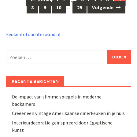
Vorige
1
…
4
5
6
7
navigatie
8
9
10
…
29
Volgende
keukenfotoachterwand.nl
Zoeken
naar:
RECENTE BERICHTEN
De impact van slimme spiegels in moderne
badkamers
Creëer een vintage Amerikaanse dinerkeuken in je huis
Interieurdecoratie geïnspireerd door Egyptische
kunst