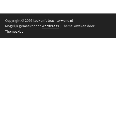
Copyright © 2026
keukenfotoachterwand.nl
.
Mogelijk gemaakt door
WordPress
.
|
Thema: Awaken door
ThemezHut
.