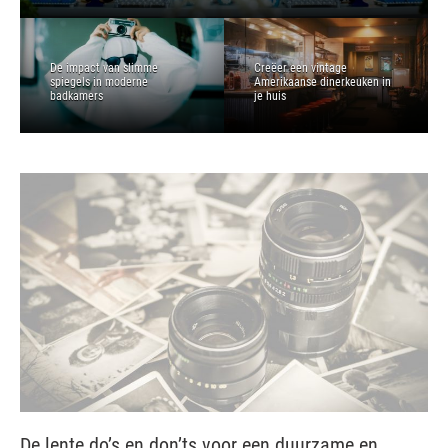
De impact van slimme
Creëer een vintage
spiegels in moderne
Amerikaanse dinerkeuken in
badkamers
je huis
De lente do’s en don’ts voor een duurzame en