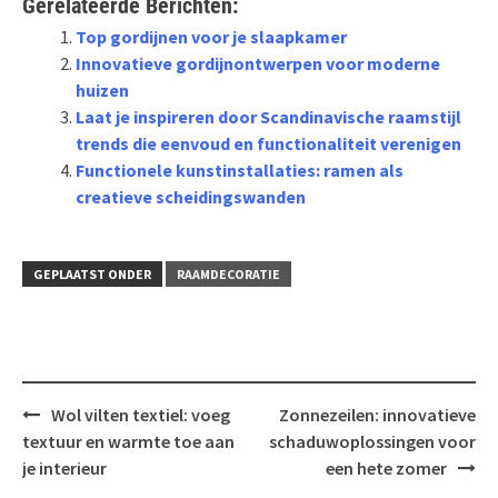
Gerelateerde Berichten:
Top gordijnen voor je slaapkamer
Innovatieve gordijnontwerpen voor moderne
huizen
Laat je inspireren door Scandinavische raamstijl
trends die eenvoud en functionaliteit verenigen
Functionele kunstinstallaties: ramen als
creatieve scheidingswanden
GEPLAATST ONDER
RAAMDECORATIE
Bericht
Wol vilten textiel: voeg
Zonnezeilen: innovatieve
navigatie
textuur en warmte toe aan
schaduwoplossingen voor
je interieur
een hete zomer