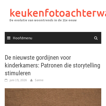
Ga
naar
keukenfotoachterw
de
inhoud
De evolutie van woontrends in de 21e eeuw
Hoofdmenu
De nieuwste gordijnen voor
kinderkamers: Patronen die storytelling
stimuleren
juni 19, 2026
Sanne