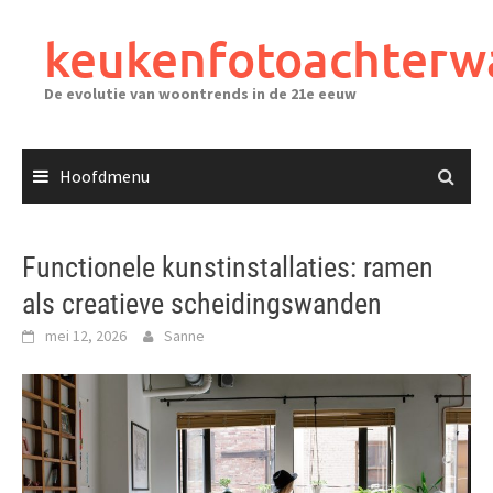
Ga
naar
keukenfotoachterw
de
inhoud
De evolutie van woontrends in de 21e eeuw
Hoofdmenu
Functionele kunstinstallaties: ramen
als creatieve scheidingswanden
mei 12, 2026
Sanne