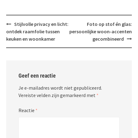
Bericht
Stijlvolle privacy en licht:
Foto op stof én glas:
navigatie
ontdek raamfolie tussen
persoonlijke woon-accenten
keuken en woonkamer
gecombineerd
Geef een reactie
Je e-mailadres wordt niet gepubliceerd.
Vereiste velden zijn gemarkeerd met
*
Reactie
*