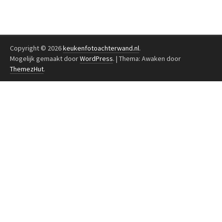
Copyright © 2026
keukenfotoachterwand.nl
.
Mogelijk gemaakt door
WordPress
.
|
Thema: Awaken door
ThemezHut
.