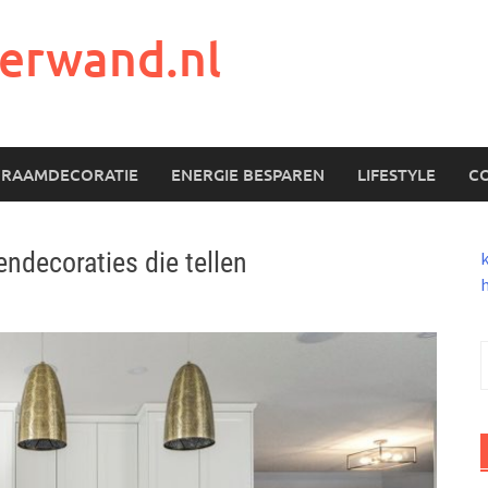
erwand.nl
RAAMDECORATIE
ENERGIE BESPAREN
LIFESTYLE
C
ndecoraties die tellen
h
n