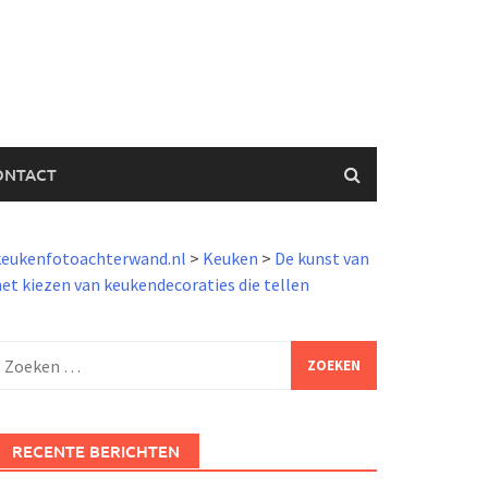
ONTACT
keukenfotoachterwand.nl
>
Keuken
>
De kunst van
et kiezen van keukendecoraties die tellen
Zoeken
aar:
RECENTE BERICHTEN