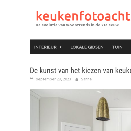
Ga
naar
keukenfotoacht
de
inhoud
De evolutie van woontrends in de 21e eeuw
INTERIEUR
LOKALE GIDSEN
TUIN
De kunst van het kiezen van keuke
september 28, 2023
Sanne