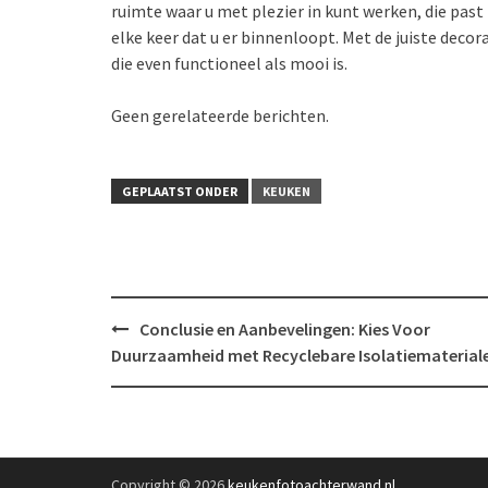
ruimte waar u met plezier in kunt werken, die past 
elke keer dat u er binnenloopt. Met de juiste decor
die even functioneel als mooi is.
Geen gerelateerde berichten.
GEPLAATST ONDER
KEUKEN
Bericht
Conclusie en Aanbevelingen: Kies Voor
navigatie
Duurzaamheid met Recyclebare Isolatiematerial
Copyright © 2026
keukenfotoachterwand.nl
.