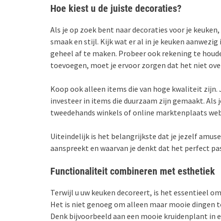
Hoe kiest u de juiste decoraties?
Als je op zoek bent naar decoraties voor je keuken,
smaak en stijl. Kijk wat er al in je keuken aanwez
geheel af te maken. Probeer ook rekening te houden
toevoegen, moet je ervoor zorgen dat het niet ov
Koop ook alleen items die van hoge kwaliteit zijn. 
investeer in items die duurzaam zijn gemaakt. Als 
tweedehands winkels of online marktenplaats web
Uiteindelijk is het belangrijkste dat je jezelf amu
aanspreekt en waarvan je denkt dat het perfect past
Functionaliteit combineren met esthetiek
Terwijl u uw keuken decoreert, is het essentieel om
Het is niet genoeg om alleen maar mooie dingen t
Denk bijvoorbeeld aan een mooie kruidenplant in ee