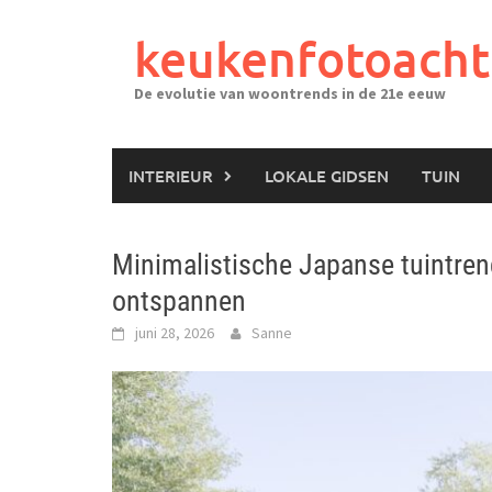
Ga
naar
keukenfotoacht
de
inhoud
De evolutie van woontrends in de 21e eeuw
INTERIEUR
LOKALE GIDSEN
TUIN
Minimalistische Japanse tuintren
ontspannen
juni 28, 2026
Sanne