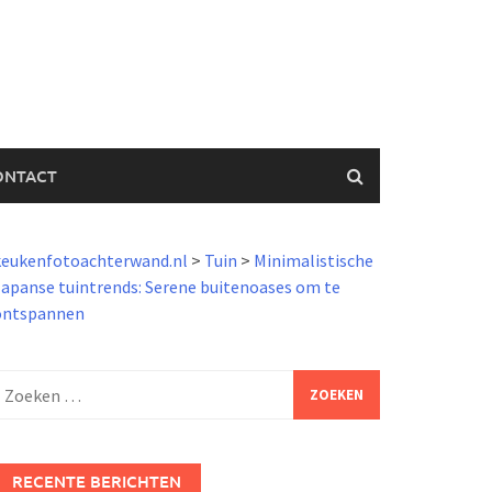
ONTACT
keukenfotoachterwand.nl
>
Tuin
>
Minimalistische
apanse tuintrends: Serene buitenoases om te
ontspannen
Zoeken
aar:
RECENTE BERICHTEN