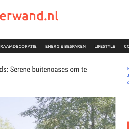
erwand.nl
RAAMDECORATIE
ENERGIE BESPAREN
LIFESTYLE
C
ds: Serene buitenoases om te
J
n