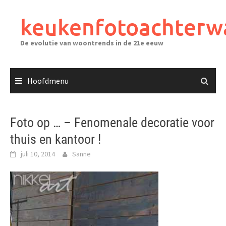
Ga
naar
keukenfotoachterw
de
inhoud
De evolutie van woontrends in de 21e eeuw
Hoofdmenu
Foto op … – Fenomenale decoratie voor
thuis en kantoor !
juli 10, 2014
Sanne