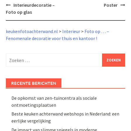
Bericht
Interieurdecoratie –
Poster
navigatie
Foto op glas
keukenfotoachterwand.nl
>
Interieur
>
Foto op … –
Fenomenale decoratie voor thuis en kantoor !
Zoeken
naar:
RECENTE BERICHTEN
De opkomst van zen-tuincentra als sociale
ontmoetingsplaatsen
Beste keuken achterwand webshops in Nederland: een
eerlijke vergelijking
De impact van slimme spiegels in moderne