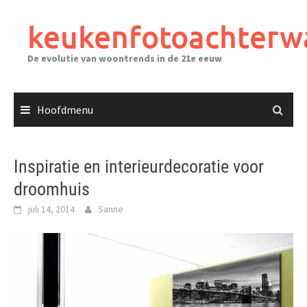
Ga
naar
keukenfotoachterw
de
inhoud
De evolutie van woontrends in de 21e eeuw
Hoofdmenu
Inspiratie en interieurdecoratie voor
droomhuis
juli 14, 2014
Sanne