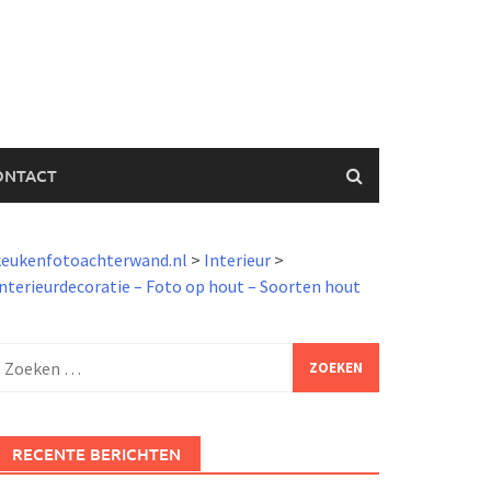
ONTACT
keukenfotoachterwand.nl
>
Interieur
>
nterieurdecoratie – Foto op hout – Soorten hout
Zoeken
aar:
RECENTE BERICHTEN