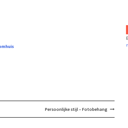
E
oomhuis
Persoonlijke stijl – Fotobehang