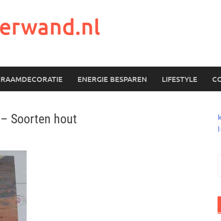
erwand.nl
RAAMDECORATIE
ENERGIE BESPAREN
LIFESTYLE
C
 – Soorten hout
I
n