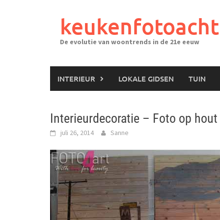
Ga
naar
keukenfotoacht
de
inhoud
De evolutie van woontrends in de 21e eeuw
INTERIEUR
LOKALE GIDSEN
TUIN
Interieurdecoratie – Foto op hout
juli 26, 2014
Sanne