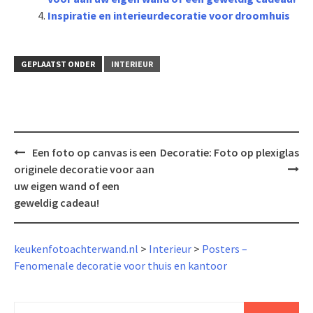
Inspiratie en interieurdecoratie voor droomhuis
GEPLAATST ONDER
INTERIEUR
Bericht
Een foto op canvas is een
Decoratie: Foto op plexiglas
navigatie
originele decoratie voor aan
uw eigen wand of een
geweldig cadeau!
keukenfotoachterwand.nl
>
Interieur
>
Posters –
Fenomenale decoratie voor thuis en kantoor
Zoeken