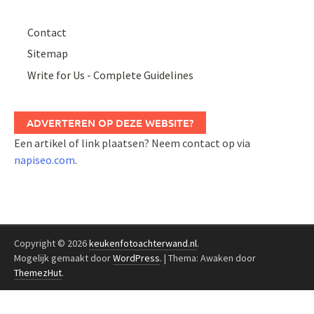
Contact
Sitemap
Write for Us - Complete Guidelines
ADVERTEREN OP DEZE WEBSITE?
Een artikel of link plaatsen? Neem contact op via
napiseo.com
.
Copyright © 2026
keukenfotoachterwand.nl
.
Mogelijk gemaakt door
WordPress
.
|
Thema: Awaken door
ThemezHut
.