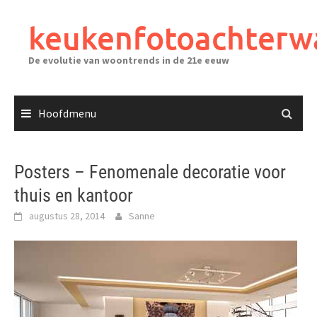
Ga
naar
keukenfotoachterw
de
inhoud
De evolutie van woontrends in de 21e eeuw
Hoofdmenu
Posters – Fenomenale decoratie voor
thuis en kantoor
augustus 28, 2014
Sanne