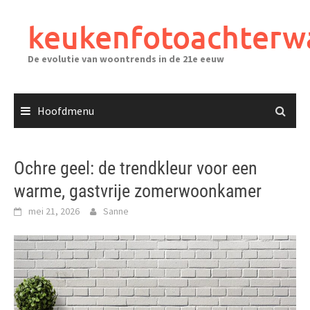
Ga
naar
keukenfotoachterw
de
inhoud
De evolutie van woontrends in de 21e eeuw
Hoofdmenu
Ochre geel: de trendkleur voor een
warme, gastvrije zomerwoonkamer
mei 21, 2026
Sanne