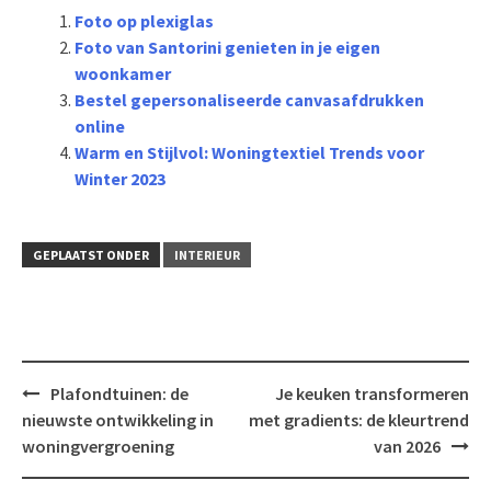
Foto op plexiglas
Foto van Santorini genieten in je eigen
woonkamer
Bestel gepersonaliseerde canvasafdrukken
online
Warm en Stijlvol: Woningtextiel Trends voor
Winter 2023
GEPLAATST ONDER
INTERIEUR
Bericht
Plafondtuinen: de
Je keuken transformeren
navigatie
nieuwste ontwikkeling in
met gradients: de kleurtrend
woningvergroening
van 2026