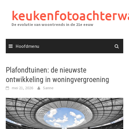
Ga
naar
keukenfotoachterw
de
inhoud
De evolutie van woontrends in de 21e eeuw
Hoofdmenu
Plafondtuinen: de nieuwste
ontwikkeling in woningvergroening
mei 21, 2026
Sanne