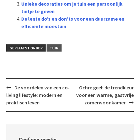
Unieke decoraties om je tuin een persoonlijk
tintje te geven
De lente do’s en don’ts voor een duurzame en
efficiënte moestuin
GEPLAATST ONDER
TUIN
Bericht
De voordelen van een co-
Ochre geel: de trendkleur
navigatie
living lifestyle: modern en
voor een warme, gastvrije
praktisch leven
zomerwoonkamer
Geef een reactie