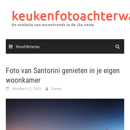
Ga
naar
keukenfotoachterw
de
inhoud
De evolutie van woontrends in de 21e eeuw
Hoofdmenu
Foto van Santorini genieten in je eigen
woonkamer
oktober 17, 2018
Sanne