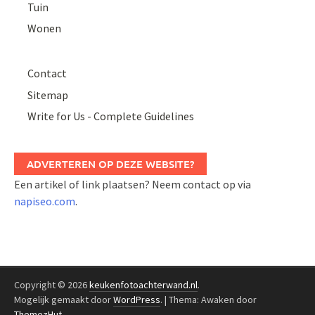
Tuin
Wonen
Contact
Sitemap
Write for Us - Complete Guidelines
ADVERTEREN OP DEZE WEBSITE?
Een artikel of link plaatsen? Neem contact op via
napiseo.com
.
Copyright © 2026
keukenfotoachterwand.nl
.
Mogelijk gemaakt door
WordPress
.
|
Thema: Awaken door
ThemezHut
.