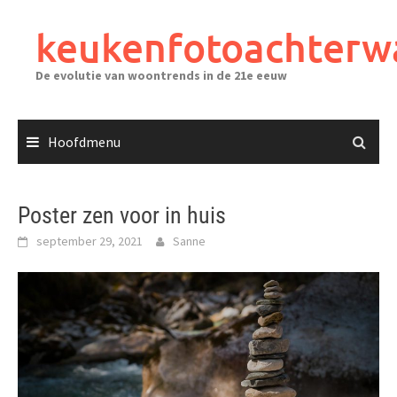
Ga
naar
keukenfotoachterw
de
inhoud
De evolutie van woontrends in de 21e eeuw
Hoofdmenu
Poster zen voor in huis
september 29, 2021
Sanne