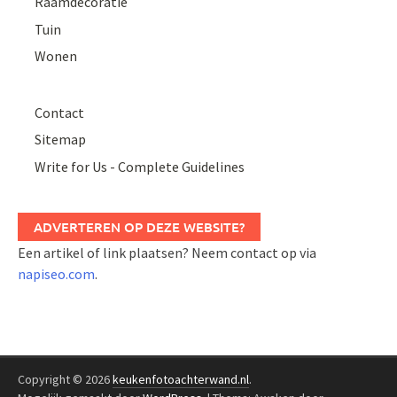
Raamdecoratie
Tuin
Wonen
Contact
Sitemap
Write for Us - Complete Guidelines
ADVERTEREN OP DEZE WEBSITE?
Een artikel of link plaatsen? Neem contact op via
napiseo.com
.
Copyright © 2026
keukenfotoachterwand.nl
.