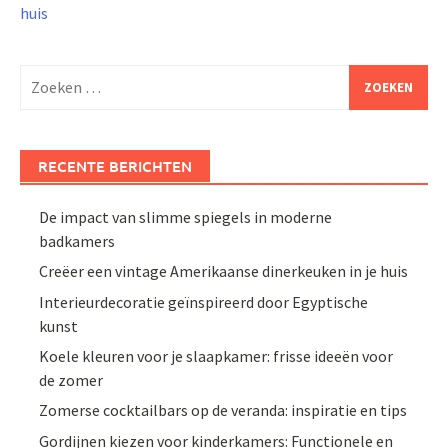
huis
Zoeken
naar:
RECENTE BERICHTEN
De impact van slimme spiegels in moderne
badkamers
Creëer een vintage Amerikaanse dinerkeuken in je huis
Interieurdecoratie geïnspireerd door Egyptische
kunst
Koele kleuren voor je slaapkamer: frisse ideeën voor
de zomer
Zomerse cocktailbars op de veranda: inspiratie en tips
Gordijnen kiezen voor kinderkamers: Functionele en