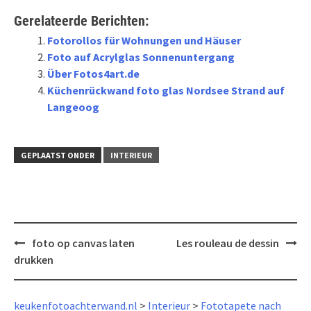
Gerelateerde Berichten:
Fotorollos für Wohnungen und Häuser
Foto auf Acrylglas Sonnenuntergang
Über Fotos4art.de
Küchenrückwand foto glas Nordsee Strand auf
Langeoog
GEPLAATST ONDER
INTERIEUR
Bericht
foto op canvas laten
Les rouleau de dessin
navigatie
drukken
keukenfotoachterwand.nl
>
Interieur
>
Fototapete nach