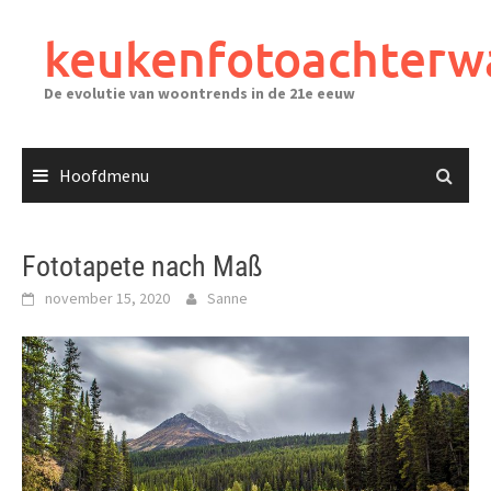
Ga
naar
keukenfotoachterw
de
inhoud
De evolutie van woontrends in de 21e eeuw
Hoofdmenu
Fototapete nach Maß
november 15, 2020
Sanne