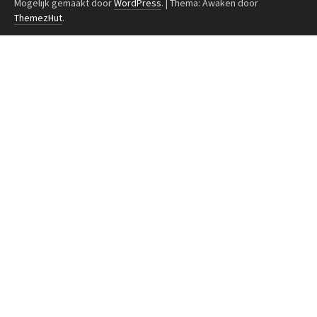
Mogelijk gemaakt door
WordPress
.
|
Thema: Awaken door
ThemezHut
.