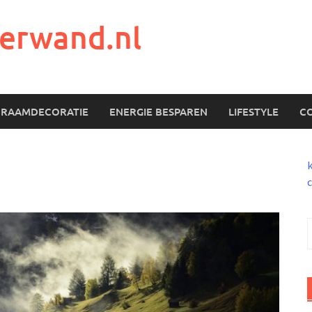
erwand.nl
RAAMDECORATIE
ENERGIE BESPAREN
LIFESTYLE
C
c
n