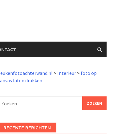
ONTACT
keukenfotoachterwand.nl
>
Interieur
>
foto op
anvas laten drukken
Zoeken
aar:
RECENTE BERICHTEN