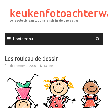
Ga
naar
keukenfotoachterw
de
inhoud
De evolutie van woontrends in de 21e eeuw
Hoofdmenu
Les rouleau de dessin
december 3, 2020
Sanne