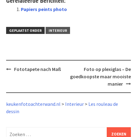
Gerelateerde Berichten:
Papiers peints photo
GEPLAATST ONDER
INTERIEUR
Bericht
Fototapete nach Maß
Foto op plexiglas – De
navigatie
goedkoopste maar mooiste
manier
keukenfotoachterwand.nl
>
Interieur
>
Les rouleau de
dessin
Zoeken