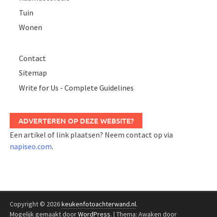
Tuin
Wonen
Contact
Sitemap
Write for Us - Complete Guidelines
ADVERTEREN OP DEZE WEBSITE?
Een artikel of link plaatsen? Neem contact op via
napiseo.com
.
Copyright © 2026
keukenfotoachterwand.nl
.
Mogelijk gemaakt door
WordPress
.
|
Thema: Awaken door