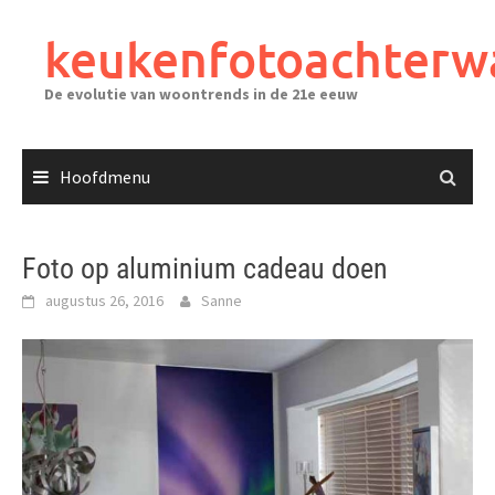
Ga
naar
keukenfotoachterw
de
inhoud
De evolutie van woontrends in de 21e eeuw
Hoofdmenu
Foto op aluminium cadeau doen
augustus 26, 2016
Sanne