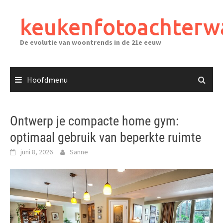
Ga
naar
keukenfotoachterw
de
inhoud
De evolutie van woontrends in de 21e eeuw
Hoofdmenu
Ontwerp je compacte home gym:
optimaal gebruik van beperkte ruimte
juni 8, 2026
Sanne