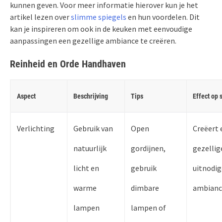
kunnen geven. Voor meer informatie hierover kun je het
artikel lezen over
slimme spiegels
en hun voordelen. Dit
kan je inspireren om ook in de keuken met eenvoudige
aanpassingen een gezellige ambiance te creëren.
Reinheid en Orde Handhaven
Aspect
Beschrijving
Tips
Effect op 
Verlichting
Gebruik van
Open
Creëert 
natuurlijk
gordijnen,
gezellig
licht en
gebruik
uitnodi
warme
dimbare
ambianc
lampen
lampen of