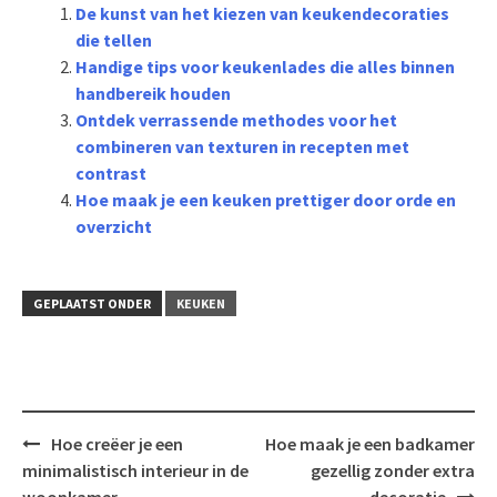
De kunst van het kiezen van keukendecoraties
die tellen
Handige tips voor keukenlades die alles binnen
handbereik houden
Ontdek verrassende methodes voor het
combineren van texturen in recepten met
contrast
Hoe maak je een keuken prettiger door orde en
overzicht
GEPLAATST ONDER
KEUKEN
Bericht
Hoe creëer je een
Hoe maak je een badkamer
navigatie
minimalistisch interieur in de
gezellig zonder extra
woonkamer
decoratie