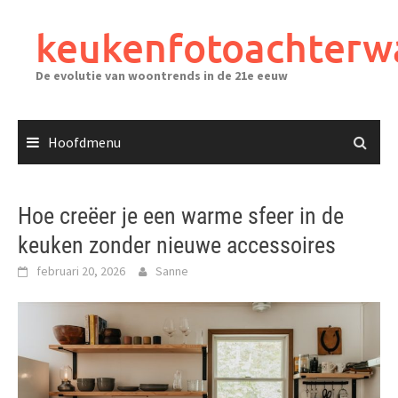
Ga
naar
keukenfotoachterw
de
inhoud
De evolutie van woontrends in de 21e eeuw
Hoofdmenu
Hoe creëer je een warme sfeer in de
keuken zonder nieuwe accessoires
februari 20, 2026
Sanne