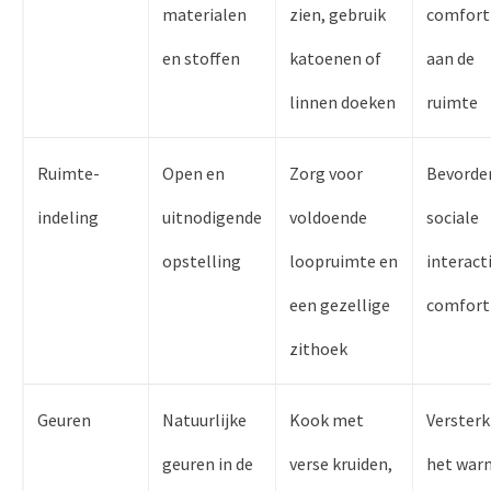
materialen
zien, gebruik
comfort
en stoffen
katoenen of
aan de
linnen doeken
ruimte
Ruimte-
Open en
Zorg voor
Bevorde
indeling
uitnodigende
voldoende
sociale
opstelling
loopruimte en
interact
een gezellige
comfort
zithoek
Geuren
Natuurlijke
Kook met
Versterk
geuren in de
verse kruiden,
het war