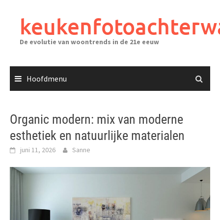
Ga
naar
keukenfotoachterw
de
inhoud
De evolutie van woontrends in de 21e eeuw
Hoofdmenu
Organic modern: mix van moderne
esthetiek en natuurlijke materialen
juni 11, 2026
Sanne