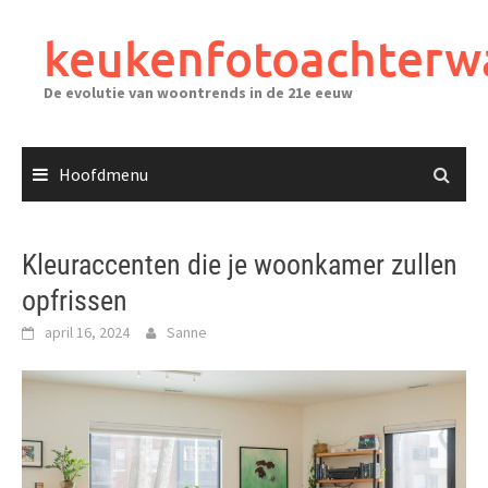
Ga
naar
keukenfotoachterw
de
inhoud
De evolutie van woontrends in de 21e eeuw
Hoofdmenu
Kleuraccenten die je woonkamer zullen
opfrissen
april 16, 2024
Sanne