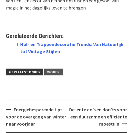
van licht en decor kan helpen om rust en een gevoel van
magie in het dagelijks leven te brengen.
Gerelateerde Berichten:
Hal- en Trappendecoratie Trends: Van Natuurlijk
tot Vintage Stijlen
GEPLAATST ONDER
WONEN
Bericht
Energiebesparende tips
De lente do’s en don’ts voor
navigatie
voor de overgang van winter
een duurzame en efficiënte
naar voorjaar
moestuin