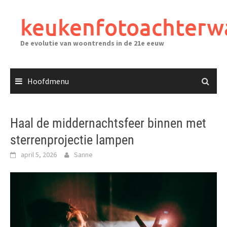
Ga
naar
keukenfotoachterw
de
inhoud
De evolutie van woontrends in de 21e eeuw
Hoofdmenu
Haal de middernachtsfeer binnen met
sterrenprojectie lampen
april 5, 2026
Sanne