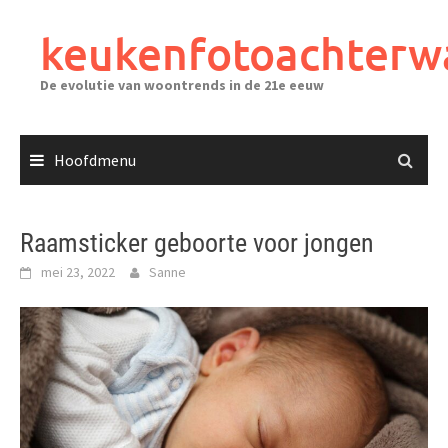
Ga
naar
keukenfotoachterw
de
inhoud
De evolutie van woontrends in de 21e eeuw
Hoofdmenu
Raamsticker geboorte voor jongen
mei 23, 2022
Sanne