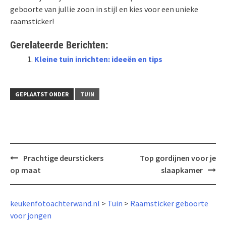
geboorte van jullie zoon in stijl en kies voor een unieke
raamsticker!
Gerelateerde Berichten:
Kleine tuin inrichten: ideeën en tips
GEPLAATST ONDER
TUIN
Bericht
Prachtige deurstickers
Top gordijnen voor je
navigatie
op maat
slaapkamer
keukenfotoachterwand.nl
>
Tuin
>
Raamsticker geboorte
voor jongen