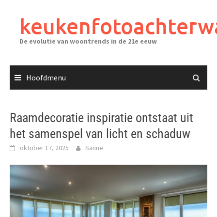
Ga
naar
keukenfotoachterw
de
inhoud
De evolutie van woontrends in de 21e eeuw
Hoofdmenu
Raamdecoratie inspiratie ontstaat uit
het samenspel van licht en schaduw
oktober 17, 2025
Sanne