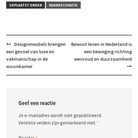
GEPLAATST ONDER
RAAMDECORATIE
Bericht
Designmeubels brengen
Bewust leven in Nederland is
navigatie
een gevoel van luxe en
een beweging richting
vakmanschap in de
eenvoud en duurzaamheid
woonkamer
Geef een reactie
Je e-mailadres wordt niet gepubliceerd.
Vereiste velden zijn gemarkeerd met
*
Reactie
*