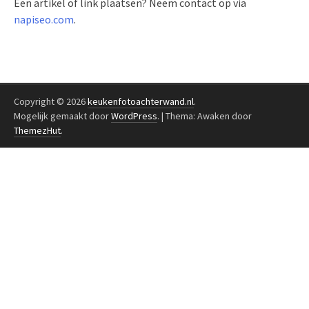
Een artikel of link plaatsen? Neem contact op via
napiseo.com
.
Copyright © 2026
keukenfotoachterwand.nl
.
Mogelijk gemaakt door
WordPress
.
|
Thema: Awaken door
ThemezHut
.