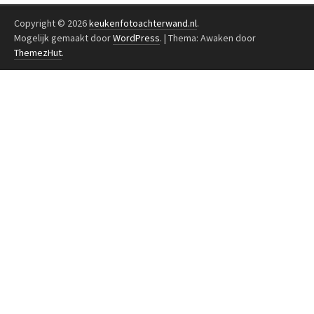
Copyright © 2026
keukenfotoachterwand.nl
.
Mogelijk gemaakt door
WordPress
.
|
Thema: Awaken door
ThemezHut
.