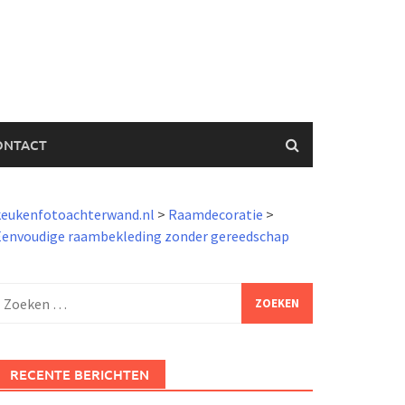
ONTACT
keukenfotoachterwand.nl
>
Raamdecoratie
>
Eenvoudige raambekleding zonder gereedschap
Zoeken
aar:
RECENTE BERICHTEN