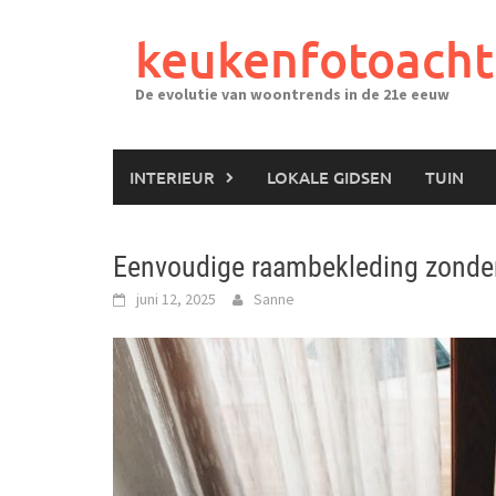
Ga
naar
keukenfotoacht
de
inhoud
De evolutie van woontrends in de 21e eeuw
INTERIEUR
LOKALE GIDSEN
TUIN
Eenvoudige raambekleding zonde
juni 12, 2025
Sanne