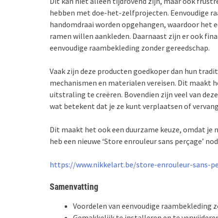
Dit kan niet alleen tijdrovend zijn, maar ook frust
hebben met doe-het-zelfprojecten. Eenvoudige r
handomdraai worden opgehangen, waardoor het een 
ramen willen aankleden. Daarnaast zijn er ook fin
eenvoudige raambekleding zonder gereedschap.
Vaak zijn deze producten goedkoper dan hun trad
mechanismen en materialen vereisen. Dit maakt he
uitstraling te creëren. Bovendien zijn veel van d
wat betekent dat je ze kunt verplaatsen of vervang
Dit maakt het ook een duurzame keuze, omdat je ni
heb een nieuwe ‘Store enrouleur sans perçage’ nodi
https://www.nikkelart.be/store-enrouleur-sans-p
Samenvatting
Voordelen van eenvoudige raambekleding z
Gemakkelijk te installeren en te verwijdere