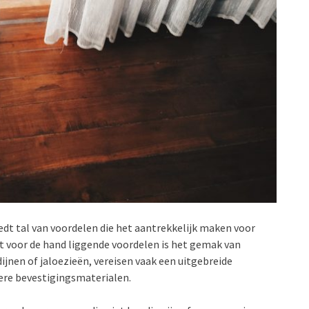
t tal van voordelen die het aantrekkelijk maken voor
t voor de hand liggende voordelen is het gemak van
ijnen of jaloezieën, vereisen vaak een uitgebreide
ere bevestigingsmaterialen.