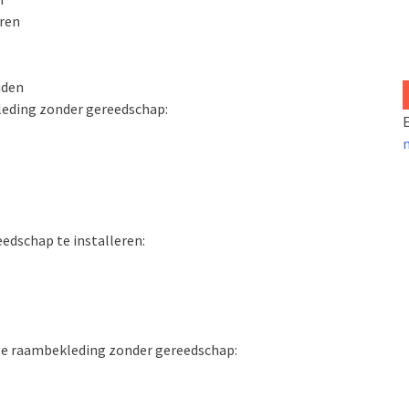
ren
uden
leding zonder gereedschap:
E
dschap te installeren:
ige raambekleding zonder gereedschap: