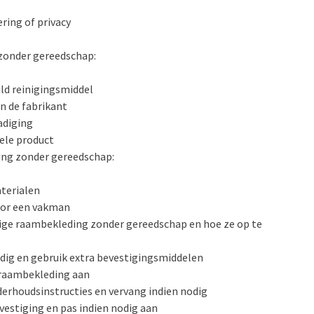
ring of privacy
zonder gereedschap:
ld reinigingsmiddel
n de fabrikant
adiging
ele product
ing zonder gereedschap:
terialen
oor een vakman
e raambekleding zonder gereedschap en hoe ze op te
ndig en gebruik extra bevestigingsmiddelen
 raambekleding aan
derhoudsinstructies en vervang indien nodig
evestiging en pas indien nodig aan