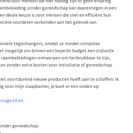
rerend voor mensen die niet handig zijn of geen ervaring
aambekleding zonder gereedschap kan daarentegen in een
ideale keuze is voor mensen die snel en efficiënt hun
anciële voordelen verbonden aan het gebruik van
itionele tegenhangers, omdat ze minder complexe
t mogelijk om binnen een beperkt budget een stijlvolle
eze raambekledingen ontworpen om herbruikbaar te zijn,
en zonder extra kosten voor installatie of gereedschap.
et voortdurend nieuwe producten hoeft aan te schaffen. Ik
g voor mijn slaapkamer, je kunt er een vinden op:
ercage.html
.
onder gereedschap:
n