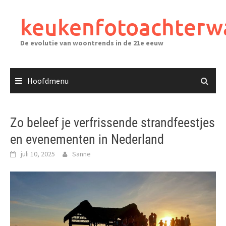
Ga
naar
keukenfotoachterw
de
inhoud
De evolutie van woontrends in de 21e eeuw
Hoofdmenu
Zo beleef je verfrissende strandfeestjes
en evenementen in Nederland
juli 10, 2025
Sanne