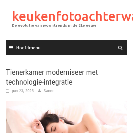
Ga
naar
keukenfotoachterw
de
inhoud
De evolutie van woontrends in de 21e eeuw
Hoofdmenu
Tienerkamer moderniseer met
technologie-integratie
juni 23, 2026
Sanne