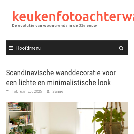
Ga
naar
keukenfotoachterw
de
inhoud
De evolutie van woontrends in de 21e eeuw
Hoofdmenu
Scandinavische wanddecoratie voor
een lichte en minimalistische look
februari 25, 2025
Sanne