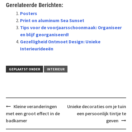
Gerelateerde Berichten:
Posters
Print on aluminum Sea Sunset
Tips voor de voorjaarsschoonmaak: Organiseer
en blijf georganiseerd!
Gezelligheid Ontmoet Design: Unieke
Interieurideeën
GEPLAATST ONDER
INTERIEUR
Bericht
Kleine veranderingen
Unieke decoraties om je tuin
navigatie
met een groot effect in de
een persoonlijk tintje te
badkamer
geven