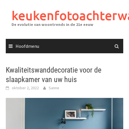
Ga
naar
keukenfotoachterw
de
inhoud
De evolutie van woontrends in de 21e eeuw
Hoofdmenu
Kwaliteitswanddecoratie voor de
slaapkamer van uw huis
oktober 2, 2022
Sanne