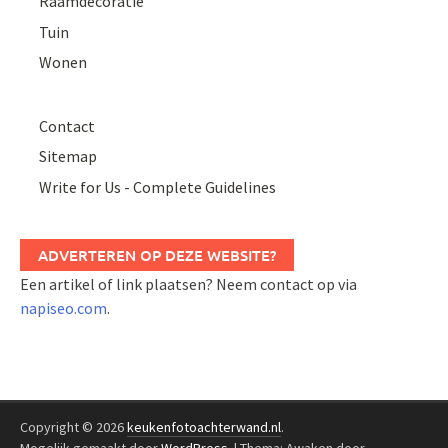
Raamdecoratie
Tuin
Wonen
Contact
Sitemap
Write for Us - Complete Guidelines
ADVERTEREN OP DEZE WEBSITE?
Een artikel of link plaatsen? Neem contact op via
napiseo.com
.
Copyright © 2026
keukenfotoachterwand.nl
.
Mogelijk gemaakt door
WordPress
.
|
Thema: Awaken door