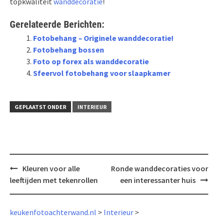
topkwaliteit
wanddecoratie
!
Gerelateerde Berichten:
Fotobehang – Originele wanddecoratie!
Fotobehang bossen
Foto op forex als wanddecoratie
Sfeervol fotobehang voor slaapkamer
GEPLAATST ONDER
INTERIEUR
Bericht
Kleuren voor alle
Ronde wanddecoraties voor
navigatie
leeftijden met tekenrollen
een interessanter huis
keukenfotoachterwand.nl
>
Interieur
>