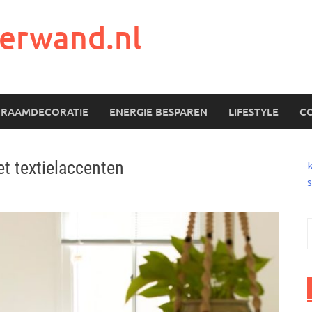
erwand.nl
RAAMDECORATIE
ENERGIE BESPAREN
LIFESTYLE
C
et textielaccenten
s
n