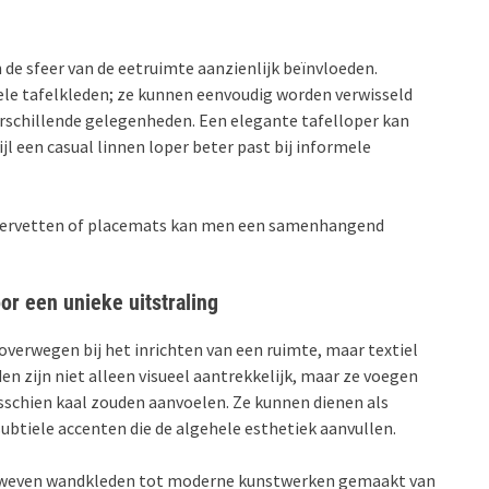
 de sfeer van de eetruimte aanzienlijk beïnvloeden.
nele tafelkleden; ze kunnen eenvoudig worden verwisseld
verschillende gelegenheden. Een elegante tafelloper kan
ijl een casual linnen loper beter past bij informele
 servetten of placemats kan men een samenhangend
r een unieke uitstraling
overwegen bij het inrichten van een ruimte, maar textiel
n zijn niet alleen visueel aantrekkelijk, maar ze voegen
sschien kaal zouden aanvoelen. Ze kunnen dienen als
ubtiele accenten die de algehele esthetiek aanvullen.
geweven wandkleden tot moderne kunstwerken gemaakt van