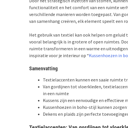
Door het strategisch inzetten van stoffen, kunnen
functionaliteit en het comfort van een ruimte verh
verschillende manieren worden toegepast. Van gordi
van samenhang creëren, elk element speelt een rol
Het gebruik van textiel kan ook helpen om geluid 
vooral belangrijk is in grotere of open ruimtes. Do
ruimte transformeren in een warme en uitnodigend
inspiratie voor je interieur op “
Kussenhoezen in boh
Samenvatting
Textielaccenten kunnen een saaie ruimte t
Van gordijnen tot vloerkleden, textielacc
in een ruimte
Kussens zijn een eenvoudige en effectieve 
Kussenhoezen in boho-stijl kunnen zorgen v
Dekens en plaids zijn perfecte toevoeginge
Textielaccenten: Van gordijnen tot vloerk