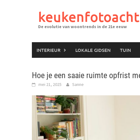
Ga
naar
keukenfotoacht
de
inhoud
De evolutie van woontrends in de 21e eeuw
INTERIEUR
LOKALE GIDSEN
TUIN
Hoe je een saaie ruimte opfrist m
mei 21, 2025
Sanne