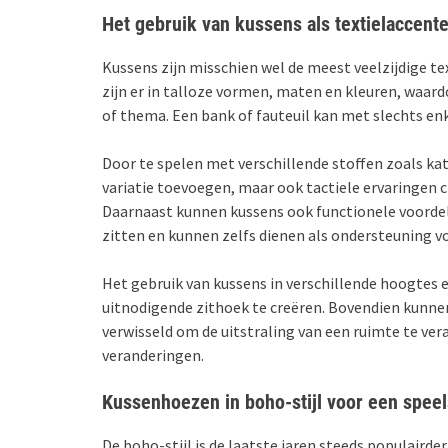
Het gebruik van kussens als textielaccent
Kussens zijn misschien wel de meest veelzijdige te
zijn er in talloze vormen, maten en kleuren, waar
of thema. Een bank of fauteuil kan met slechts en
Door te spelen met verschillende stoffen zoals kato
variatie toevoegen, maar ook tactiele ervaringen 
Daarnaast kunnen kussens ook functionele voordel
zitten en kunnen zelfs dienen als ondersteuning vo
Het gebruik van kussens in verschillende hoogtes
uitnodigende zithoek te creëren. Bovendien kun
verwisseld om de uitstraling van een ruimte te ve
veranderingen.
Kussenhoezen in boho-stijl voor een spee
De boho-stijl is de laatste jaren steeds populair