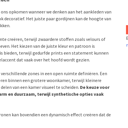
e in ons opkomen wanneer we denken aan het aankleden van
ok decoratief. Het juiste paar gordijnen kan de hoogte van
ukken.
E
mte creëren, terwijl zwaardere stoffen zoals velours of
ven. Het kiezen van de juiste kleur en patroon is
is bieden, terwijl gedurfde prints een statement kunnen
elaccent dat vaak over het hoofd wordt gezien.
 verschillende zones in een open ruimte definiëren. Een
ëren binnen een grotere woonkamer, terwijl kleinere
delen van een kamer visueel te scheiden.
De keuze voor
 warm en duurzaam, terwijl synthetische opties vaak
ronen kan bovendien een dynamisch effect creëren dat de