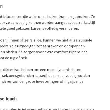
en
xtielaccenten die we in onze huizen kunnen gebruiken. Ze
door ze eenvoudig kunnen worden aangepast aan elke stijl
kele goed gekozen kussens volledig veranderen.
en, linnen of zelfs zijde, kunnen we niet alleen visuele
creëren die uitnodigen tot aanraken en ontspannen.
en bieden. Ze zorgen voor extra comfort tijdens het
or de rug of nek.
 en diktes kan helpen om een meer dynamische en
nen seizoensgebonden kussenhoezen eenvoudig worden
randeren zonder grote investeringen of ingrijpende
lse touch
der geworden in interieurontwerp, en kussenhoezen spelen