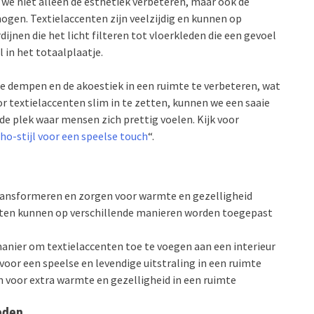
 we niet alleen de esthetiek verbeteren, maar ook de
ogen. Textielaccenten zijn veelzijdig en kunnen op
jnen die het licht filteren tot vloerkleden die een gevoel
 in het totaalplaatje.
te dempen en de akoestiek in een ruimte te verbeteren, wat
or textielaccenten slim in te zetten, kunnen we een saaie
e plek waar mensen zich prettig voelen. Kijk voor
o-stijl voor een speelse touch
“.
ransformeren en zorgen voor warmte en gezelligheid
enten kunnen op verschillende manieren worden toegepast
manier om textielaccenten toe te voegen aan een interieur
oor een speelse en levendige uitstraling in een ruimte
n voor extra warmte en gezelligheid in een ruimte
leden