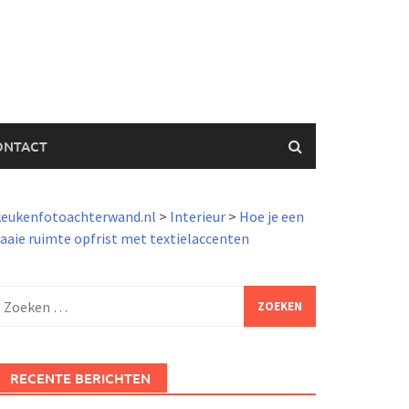
ONTACT
keukenfotoachterwand.nl
>
Interieur
>
Hoe je een
aaie ruimte opfrist met textielaccenten
Zoeken
aar:
RECENTE BERICHTEN