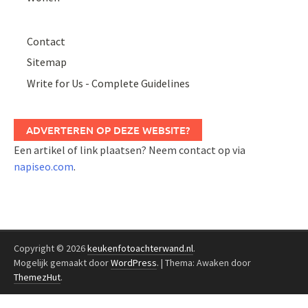
Contact
Sitemap
Write for Us - Complete Guidelines
ADVERTEREN OP DEZE WEBSITE?
Een artikel of link plaatsen? Neem contact op via
napiseo.com
.
Copyright © 2026
keukenfotoachterwand.nl
.
Mogelijk gemaakt door
WordPress
.
|
Thema: Awaken door
ThemezHut
.