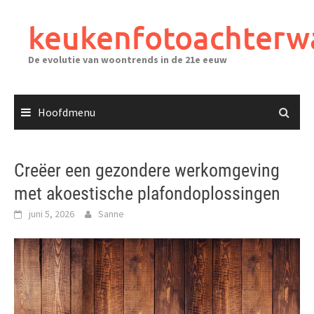
Ga
naar
keukenfotoachterw
de
inhoud
De evolutie van woontrends in de 21e eeuw
Hoofdmenu
Creëer een gezondere werkomgeving
met akoestische plafondoplossingen
juni 5, 2026
Sanne