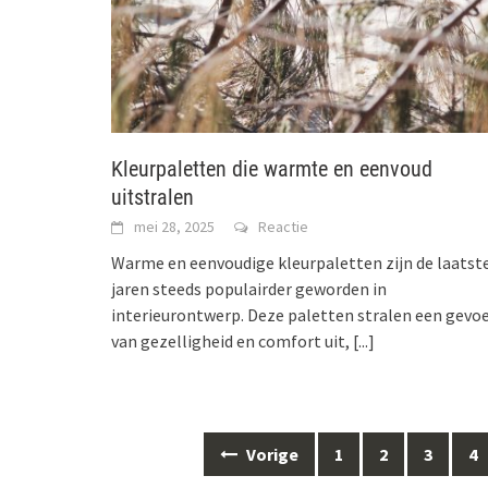
Kleurpaletten die warmte en eenvoud
uitstralen
mei 28, 2025
Reactie
Warme en eenvoudige kleurpaletten zijn de laatst
jaren steeds populairder geworden in
interieurontwerp. Deze paletten stralen een gevoe
van gezelligheid en comfort uit,
[...]
Berichten
Vorige
1
2
3
4
navigatie