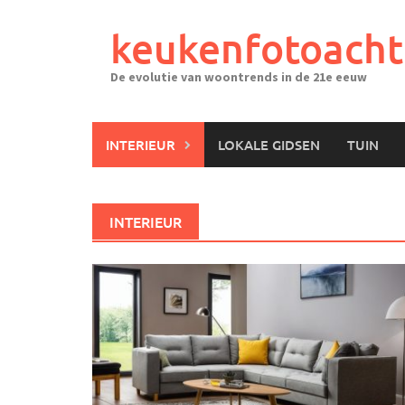
Ga
naar
keukenfotoacht
de
inhoud
De evolutie van woontrends in de 21e eeuw
INTERIEUR
LOKALE GIDSEN
TUIN
INTERIEUR