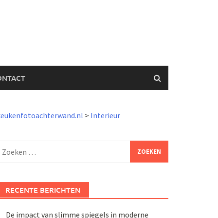
ONTACT
keukenfotoachterwand.nl
>
Interieur
Zoeken
aar:
RECENTE BERICHTEN
De impact van slimme spiegels in moderne