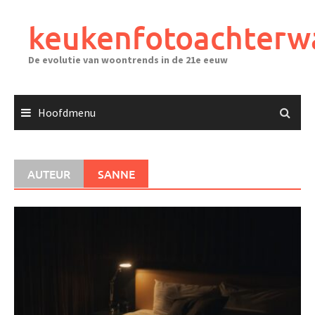
Ga
naar
keukenfotoachterw
de
inhoud
De evolutie van woontrends in de 21e eeuw
Hoofdmenu
AUTEUR
SANNE