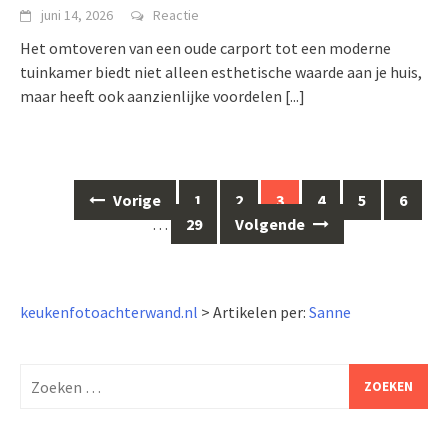
juni 14, 2026
Reactie
Het omtoveren van een oude carport tot een moderne
tuinkamer biedt niet alleen esthetische waarde aan je huis,
maar heeft ook aanzienlijke voordelen
[...]
Berichten
Vorige
1
2
3
4
5
6
navigatie
…
29
Volgende
keukenfotoachterwand.nl
>
Artikelen per:
Sanne
Zoeken
naar: