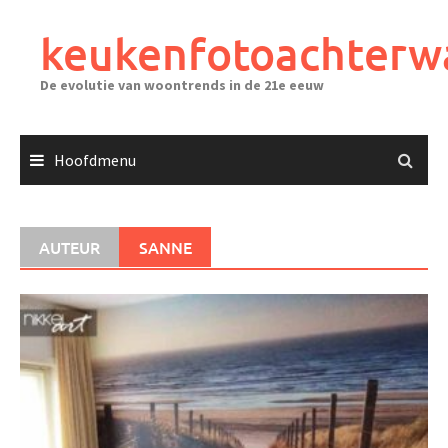
Ga
naar
keukenfotoachterw
de
inhoud
De evolutie van woontrends in de 21e eeuw
Hoofdmenu
AUTEUR
SANNE