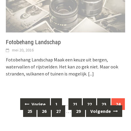
Fotobehang Landschap
mei 20, 2016
Fotobehang Landschap Maak een keuze uit bergen,
watervallen of rijstvelden. Het kan zo gek niet. Maar ook
stranden, vulkanen of tuinen is mogelijk.
[...]
Berichten
Vorige
1
…
21
22
23
24
navigatie
25
26
27
…
29
Volgende